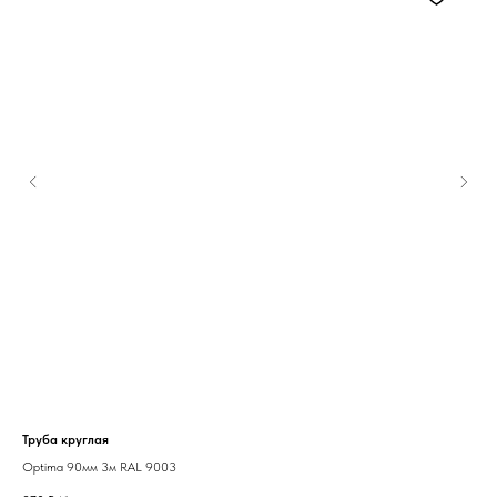
Труба круглая
СВ
Optima 90мм 3м RAL 9003