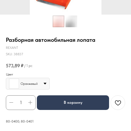
Разборная автомобильная лопата
REXANT
SKU:
38837
573,89
₽
/
1 pc
Цвет
Оранжевый
В корзину
80-0400; 80-0401