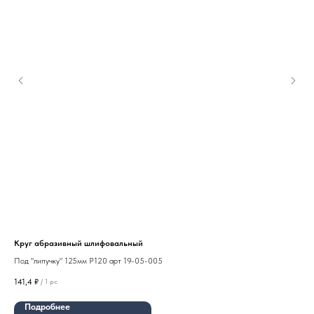
Круг абразивный шлифовальный
Анк
Под "липучку" 125мм P120 арт 19-05-005
141,4
₽
5
₽
/
1 pc
Подробнее