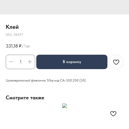
Клей
SKU:
38697
331,18
₽
/
1 pc
В корзину
Цианакрилатный флакончик 50гр код CA-500.200 (50)
Смотрите также