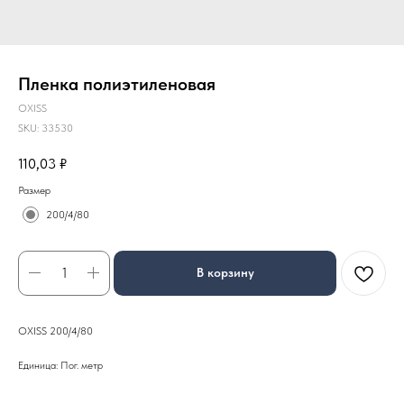
Пленка полиэтиленовая
OXISS
SKU:
33530
110,03
₽
Размер
200/4/80
В корзину
OXISS 200/4/80
Единица: Пог. метр