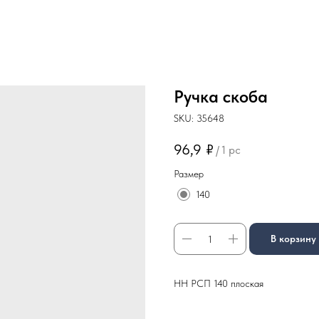
Ручка скоба
SKU:
35648
96,9
₽
/
1 pc
Размер
140
В корзину
НН РСП 140 плоская