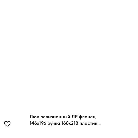
Люк ревизионный ЛР фланец
146х196 ручка 168х218 пластик
EVECS