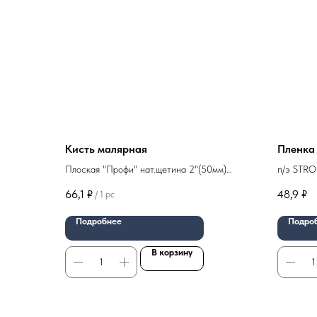
Кисть малярная
Пленка
Плоская "Профи" нат.щетина 2"(50мм)
п/э STRO
дер.ручка арт 02-01-820
66,1
₽
48,9
₽
/
1 pc
Подробнее
Подро
В корзину