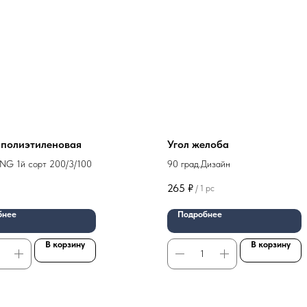
 полиэтиленовая
Угол желоба
NG 1й сорт 200/3/100
90 град.Дизайн
265
₽
/
1 pc
бнее
Подробнее
В корзину
В корзину