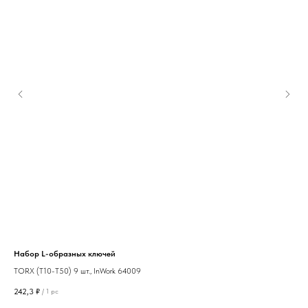
Набор L-образных ключей
Крю
TORX (T10-T50) 9 шт., InWork 64009
3-р
242,3
₽
170,
/
1 pc