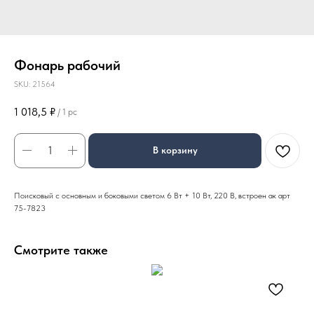
Фонарь рабочий
SKU:
21564
1 018,5
₽
/
1 pc
В корзину
Поисковый с основным и боковыми светом 6 Вт + 10 Вт, 220 В, встроен ак арт
75-7823
Смотрите также
Уго
778