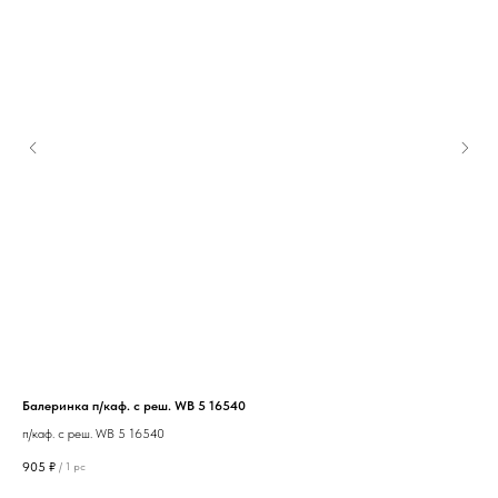
Балеринка п/каф. с реш. WB 5 16540
п/каф. с реш. WB 5 16540
905
₽
/
1 pc