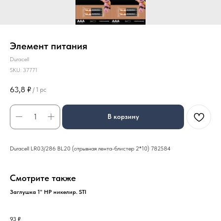
Элемент питания
Duracell
SKU:
37771
63,8
₽
/
1 pc
В корзину
Duracell LR03/286 BL20 (отрывная лента-блистер 2*10) 782584
Смотрите также
Заглушка 1" НР никелир. STI
93
₽