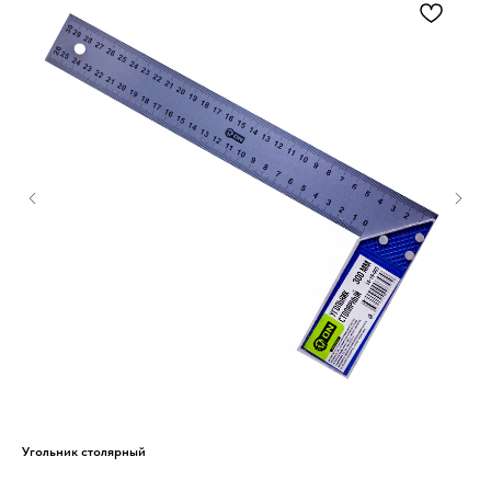
)
Угольник столярный
Лес
Тре