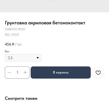
Грунтовка акриловая бетоноконтакт
FARBITEX PROFI
SKU:
39041
456
₽
/
1 pc
Вес
В корзину
Смотрите также