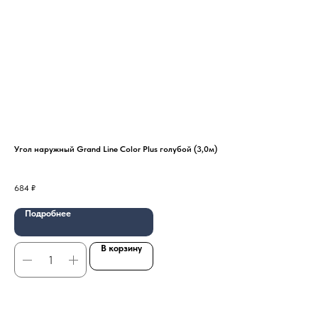
Угол наружный Grand Line Color Plus голубой (3,0м)
Пла
684
₽
36
Подробнее
В корзину