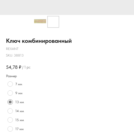
Ключ комбинированный
REXANT
SKU:
38813
54,78
₽
/
1 pc
Размер
7 мм
9 мм
13 мм
14 мм
15 мм
17 мм