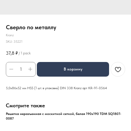
Сверло по металлу
Kranz
SKU:
35221
37,8
₽
/
1 pack
В корзину
5,0х86х52 мм HSS (1 шт. в упаковке) DIN 338 Kranz арт KR-91-0564
Смотрите также
Решетка неразъемная с москитной сеткой, белая 190х190 TDM SQ1807-
Кис
0087
01