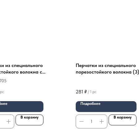
ки из специального
Перчатки из специального
тойкого волокна с
порезостойкого волокна (3)
етановым покрытием
полиуретановым покрытие
T705
281
₽
 pc
/
1 pc
бнее
Подробнее
В корзину
В корзину