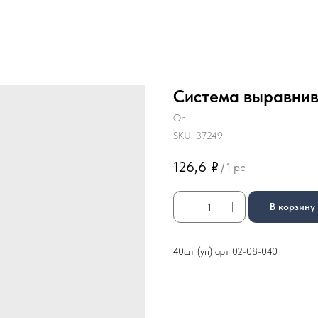
Система выравнив
On
SKU:
37249
126,6
₽
/
1 pc
В корзину
40шт (уп) арт 02-08-040