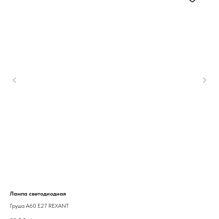
Лампа светодиодная
Кол
Груша A60 E27 REXANT
Opt