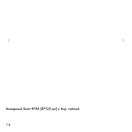
Анкерный болт 8*85 (8*125 шт) с 6гр. гайкой
Опо
140
7
₽
26