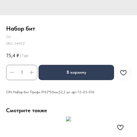
Набор бит
On
SKU:
34692
75,4
₽
/
1 pc
В корзину
ON Набор бит Профи PH2*50мм,S2,2 шт. арт 15-03-016
Смотрите также