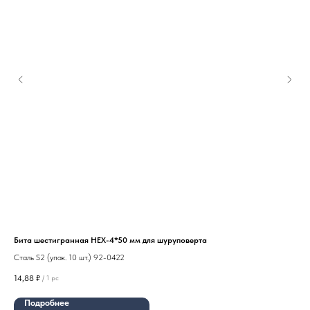
Бита шестигранная HEX-4*50 мм для шуруповерта
Сталь S2 (упак. 10 шт.) 92-0422
14,88
₽
/
1 pc
Подробнее