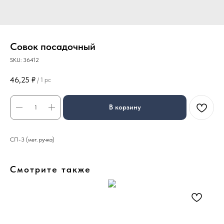
Совок посадочный
SKU:
36412
46,25
₽
/
1 pc
В корзину
СП-3 (мет. ручка)
Смотрите также
Вен
1 0