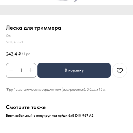
Леска для триммера
On
SKU:
40821
242,4
₽
/
1 pc
В корзину
"Круг" с металлическим сердечником (армированная), 3,0мм х 15 м
Смотрите также
Винт мебельный с полукруг гол пр/шл 6х8 DIN 967 А2
БУР
78