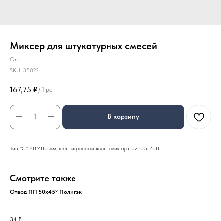
Миксер для штукатурных смесей
On
SKU:
35022
167,75
₽
/
1 pc
В корзину
Тип "С" 80*400 мм, шестигранный хвостовик арт 02-05-208
Смотрите также
Отвод ПП 50х45° Политэк
34
₽