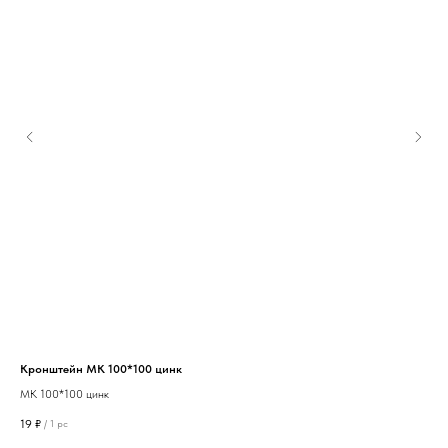
Кронштейн МК 100*100 цинк
Пер
МК 100*100 цинк
(ко
19
₽
59
/
1 pc