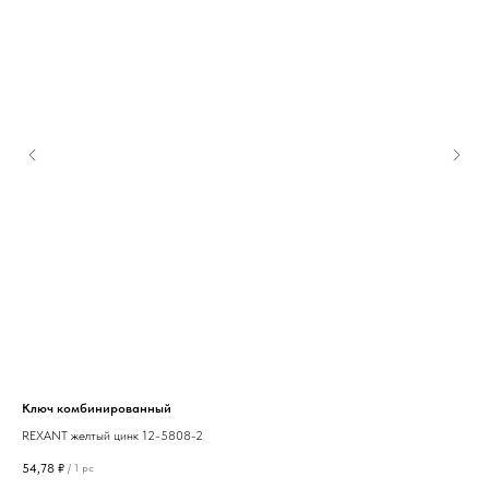
Ключ комбинированный
Пле
REXANT желтый цинк 12-5808-2
OXI
54,78
₽
687
/
1 pc