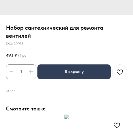
Набор сантехнический для ремонта
вентилей
SKU:
39915
49,1
₽
/
1 pc
В корзину
74233
Смотрите также