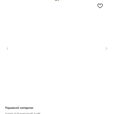
126
Укрывной материал
OXISS (СПАНБОНД) СУФ