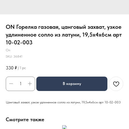
ON Горелка газовая, цанговый захват, узкое
удлиненное сопло из латуни, 19,5х4х6см арт
10-02-003
On
SKU:
36841
330
₽
/
1 pc
В корзину
Цанговый захват, узкое удлиненное сопло из латуни, 19,5х4х6см арт 10-02-003
Смотрите также
Реш