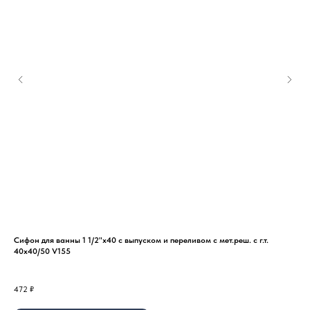
Сифон для ванны 1 1/2"х40 с выпуском и переливом с мет.реш. с г.т.
Меш
40х40/50 V155
55/
8
₽
472
₽