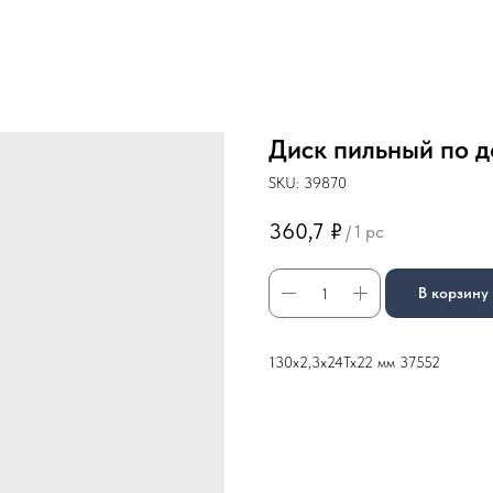
Диск пильный по д
SKU:
39870
360,7
₽
/
1 pc
В корзину
130х2,3х24Тх22 мм 37552