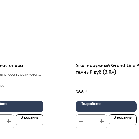
ная опора
Угол наружный Grand Line A
темный дуб (3,0м)
я опора пластиковая
емая Размер: 100мм
 pc
966
₽
бнее
Подробнее
В корзину
В корзину