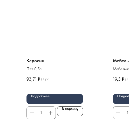
Керосин
Мебель
Пэт 0,5л
Мебельна
регулиру
93,71
₽
19,5
₽
/
1 pc
/
1
Подробнее
Подро
В корзину