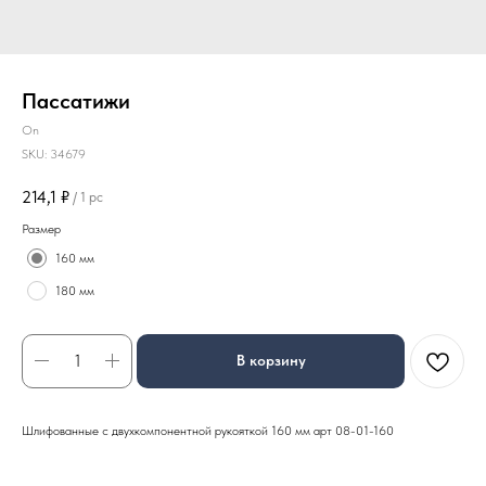
Пассатижи
On
SKU:
34679
214,1
₽
/
1 pc
Размер
160 мм
180 мм
В корзину
Шлифованные с двухкомпонентной рукояткой 160 мм арт 08-01-160