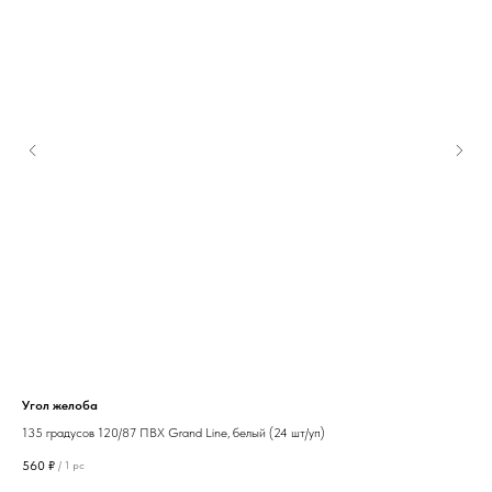
Угол желоба
Вод
135 градусов 120/87 ПВХ Grand Line, белый (24 шт/уп)
270
560
₽
139
/
1 pc