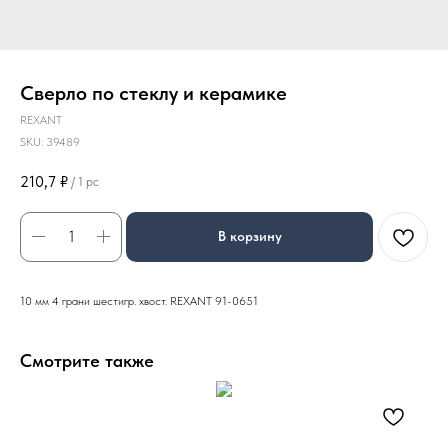
Сверло по стеклу и керамике
REXANT
SKU:
39489
210,7
₽
/
1 pc
В корзину
10 мм 4 грани шестигр. хвост. REXANT 91-0651
Смотрите также