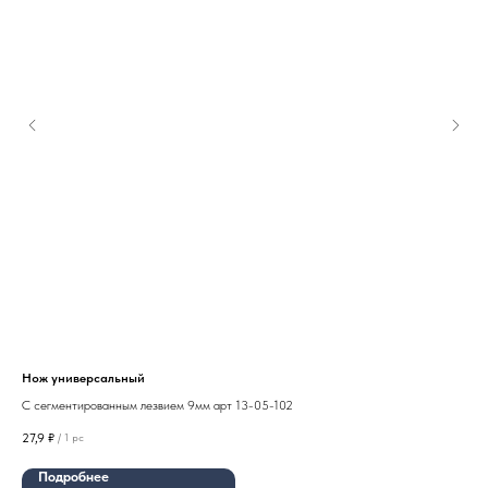
Нож универсальный
Плё
С сегментированным лезвием 9мм арт 13-05-102
OXI
27,9
₽
194
/
1 pc
Подробнее