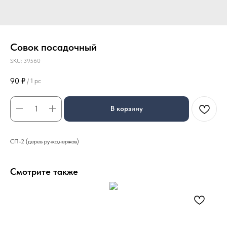
Совок посадочный
SKU:
39560
90
₽
/
1 pc
В корзину
СП-2 (дерев ручка,нержав)
Смотрите также