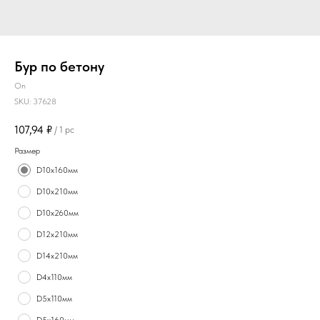
Бур по бетону
On
SKU:
37628
107,94
₽
/
1 pc
Размер
D10х160мм
D10х210мм
D10х260мм
D12х210мм
D14х210мм
D4х110мм
D5х110мм
D5х160мм