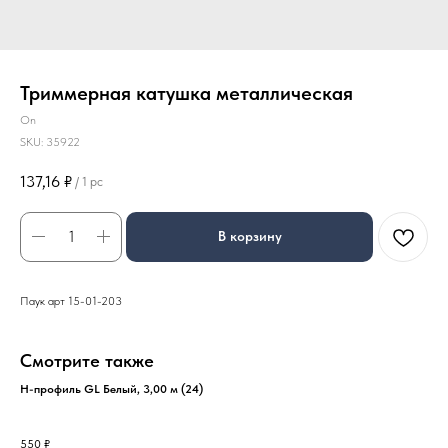
Триммерная катушка металлическая
On
SKU:
35922
137,16
₽
/
1 pc
В корзину
Паук арт 15-01-203
Смотрите также
Н-профиль GL Белый, 3,00 м (24)
550
₽