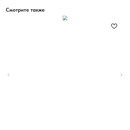
Смотрите также
Н-п
36