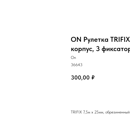
ON Рулетка TRIFIX
корпус, 3 фиксато
On
36643
300,00
₽
В корзину
TRIFIX 7,5м х 25мм, обрезиненный