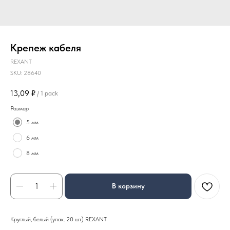
Крепеж кабеля
REXANT
SKU:
28640
13,09
₽
/
1 pack
Размер
5 мм
6 мм
8 мм
В корзину
Круглый, белый (упак. 20 шт) REXANT