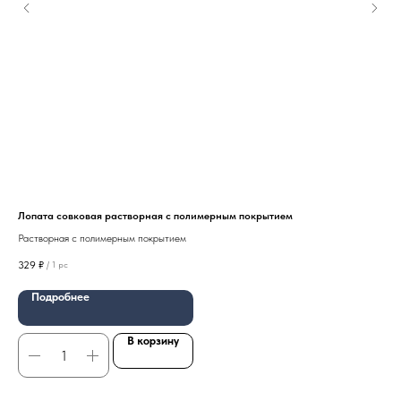
Лопата совковая растворная с полимерным покрытием
Зам
Растворная с полимерным покрытием
BEX
329
₽
185
/
1 pc
Подробнее
В корзину