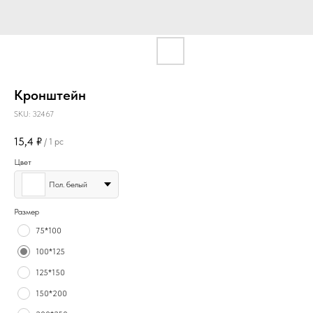
Кронштейн
SKU:
32467
15,4
₽
/
1 pc
Цвет
Пол. белый
Размер
75*100
100*125
125*150
150*200