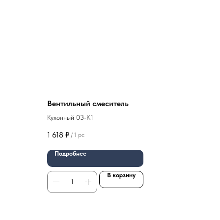
Вентильный смеситель
Кухонный 03-К1
корпус
1 618
₽
/
1 pc
Подробнее
В корзину