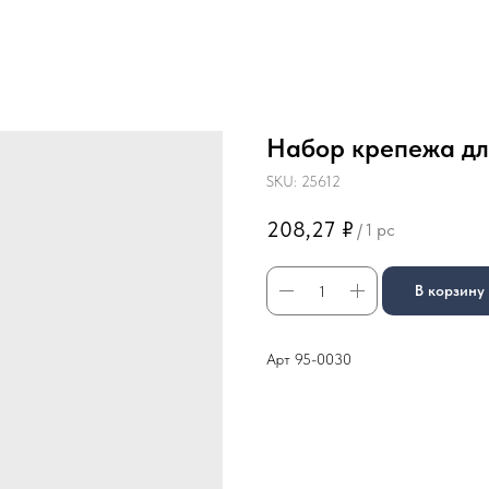
Набор крепежа дл
SKU:
25612
208,27
₽
/
1 pc
В корзину
Арт 95-0030