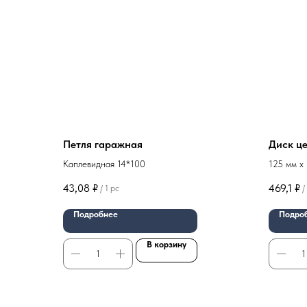
Петля гаражная
Диск це
Каплевидная 14*100
125 мм x 
УШМ) арт
43,08
₽
469,1
₽
/
1 pc
/
Подробнее
Подро
В корзину