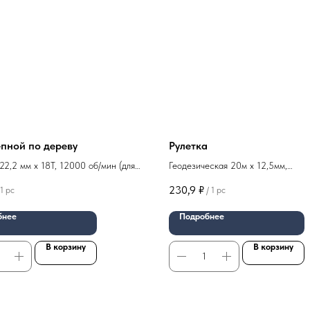
пной по дереву
Рулетка
22,2 мм x 18T, 12000 об/мин (для
Геодезическая 20м x 12,5мм,
 15-22-126
фиберглассовая лента, закрытый 
230,9
₽
1 pc
/
1 pc
арт 05-02-020
бнее
Подробнее
В корзину
В корзину