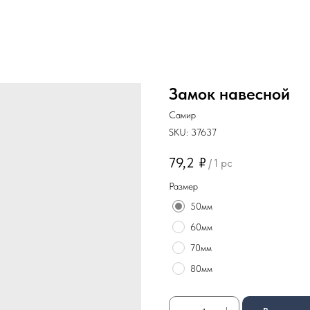
Замок навесной
Самир
SKU:
37637
79,2
₽
/
1 pc
Размер
50мм
60мм
70мм
80мм