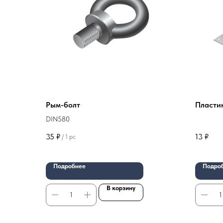
Рым-болт
Пласти
DIN580
35
₽
13
₽
/
1 pc
Подробнее
Подро
В корзину