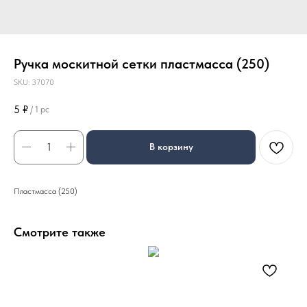
Ручка москитной сетки пластмасса (250)
SKU:
37070
5
₽
/
1 pc
В корзину
Пластмасса (250)
Смотрите также
СТЯ
СН
88