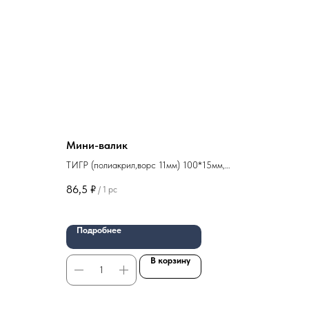
Мини-валик
ТИГР (полиакрил,ворс 11мм) 100*15мм,
3шт/уп арт 02-02-205
86,5
₽
/
1 pc
Подробнее
В корзину