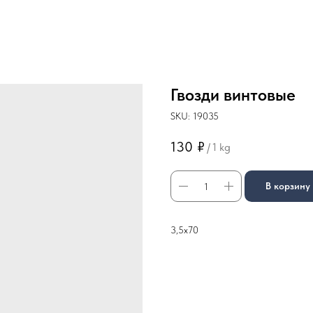
Гвозди винтовые
SKU:
19035
130
₽
/
1 kg
В корзину
3,5х70