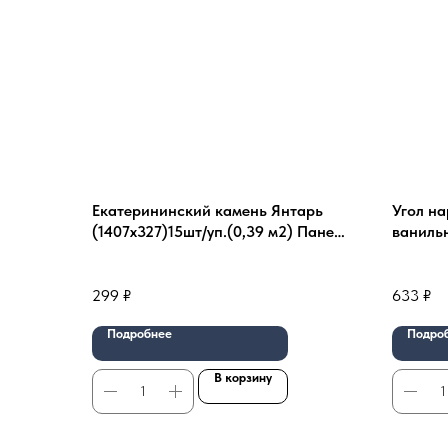
Екатерининский камень Янтарь
Угол на
(1407х327)15шт/уп.(0,39 м2) Панель
ванильн
GL "Я-фасад
299
₽
633
₽
Подробнее
Подро
В корзину