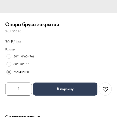
Опора бруса закрытая
SKU:
35896
70
₽
/
1 pc
Размер
50*140*60 (76)
60*140*100
76*140*100
В корзину
Смотрите также