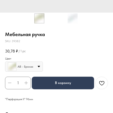
Мебельная ручка
SKU:
39382
30,78
₽
/
1 pc
Цвет
АВ - Бронза
В корзину
"Перфорация II" 96мм