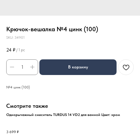
Крючок-вешалка №4 цинк (100)
SKU:
34901
24
₽
/
1 pc
В корзину
№4 цинк (100)
Смотрите также
Однорычажный смеситель TURDUS 14 VD2 для ванной Цвет: хром
3 699
₽