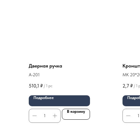
Дверная ручка
Кроншт
A-201
МК 20*20
510,1
₽
2,7
₽
/
1 pc
/
1 
Подробнее
Подро
В корзину