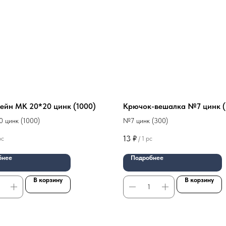
ейн МК 20*20 цинк (1000)
Крючок-вешалка №7 цинк (
 цинк (1000)
№7 цинк (300)
13
₽
pc
/
1 pc
бнее
Подробнее
В корзину
В корзину