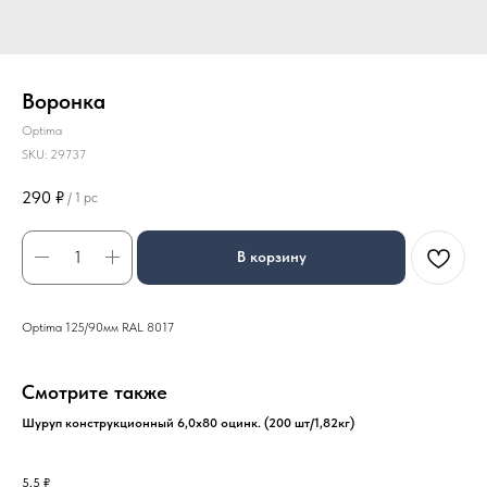
Воронка
Optima
SKU:
29737
290
₽
/
1 pc
В корзину
Optima 125/90мм RAL 8017
Смотрите также
Шуруп конструкционный 6,0х80 оцинк. (200 шт/1,82кг)
5,5
₽