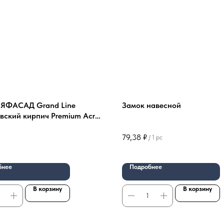
 ЯФАСАД Grand Line
Замок навесной
вский кирпич Premium Acryl
а
79,38
₽
/
1 pc
бнее
Подробнее
В корзину
В корзину