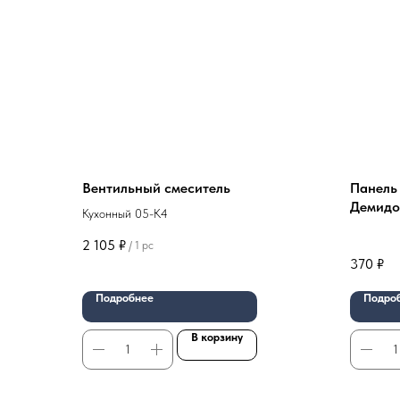
Вентильный смеситель
Панель
Демидо
Кухонный 05-K4
арабик
2 105
₽
/
1 pc
370
₽
Подробнее
Подро
В корзину