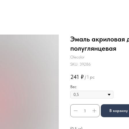
Эмаль акриловая 
полуглянцевая
Olecolor
SKU:
39286
241
₽
/
1 pc
Вес
В корзину
(0.5 кг)