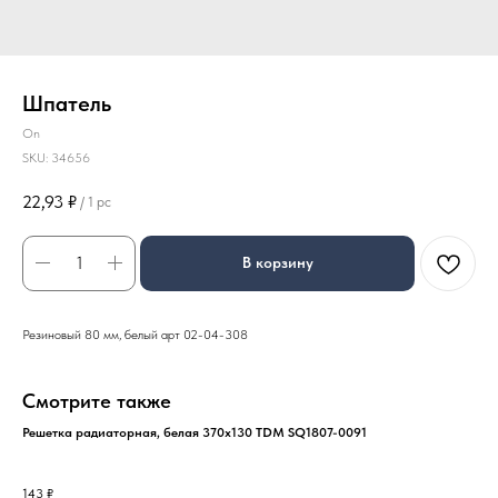
Шпатель
On
SKU:
34656
22,93
₽
/
1 pc
В корзину
Резиновый 80 мм, белый арт 02-04-308
Смотрите также
Решетка радиаторная, белая 370х130 TDM SQ1807-0091
143
₽