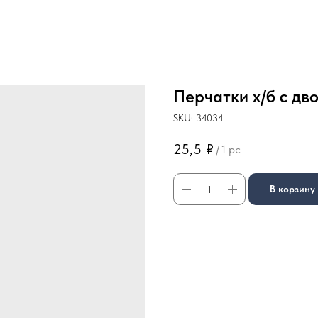
Перчатки х/б с д
SKU:
34034
25,5
₽
/
1 pc
В корзину