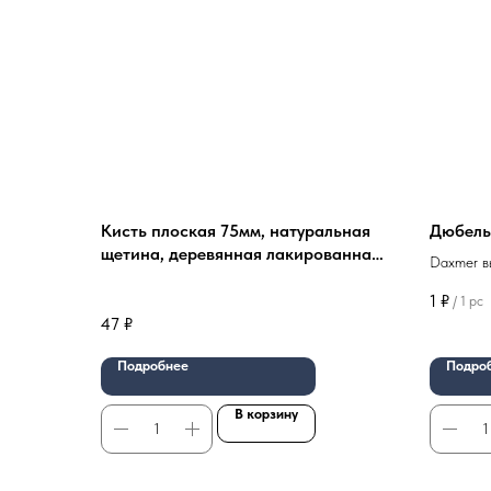
Кисть плоская 75мм, натуральная
Дюбель
щетина, деревянная лакированная
Daxmer в
ручка П012-30 ПЕТРОВИЧ
1
₽
/
1 pc
47
₽
Подробнее
Подро
В корзину