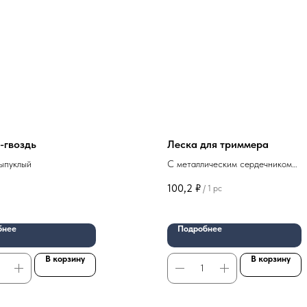
-гвоздь
Леска для триммера
ыпуклый
С металлическим сердечником
(армированная), круг, 3,0 мм * 5 м
100,2
₽
/
1 pc
01-030
бнее
Подробнее
В корзину
В корзину