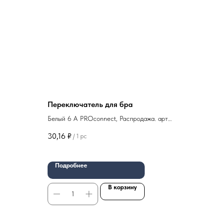
Переключатель для бра
Белый 6 А PROconnect, Распродажа. арт
 арт 15-
11-8536
30,16
₽
/
1 pc
Подробнее
В корзину