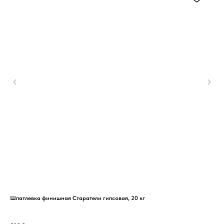
Шпатлевка финишная Старатели гипсовая, 20 кг
Пер
(кор