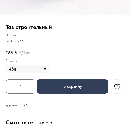
Таз строительный
REXANT
SKU:
38779
265,5
₽
/
1 pc
Ёмкость
В корзину
круглый REXANT
Смотрите также