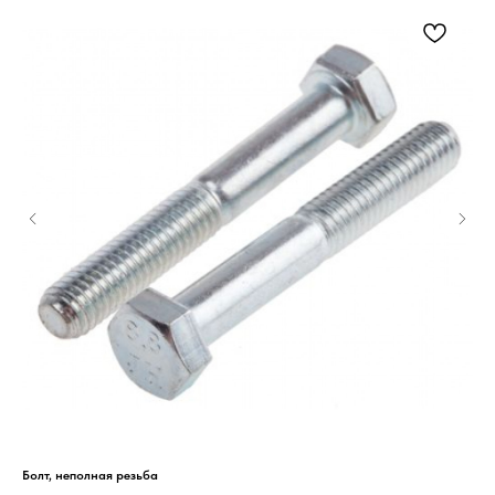
Болт, неполная резьба
На