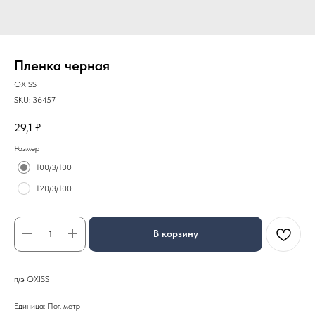
Пленка черная
OXISS
SKU:
36457
29,1
₽
Размер
100/3/100
120/3/100
В корзину
п/э OXISS
Единица: Пог. метр