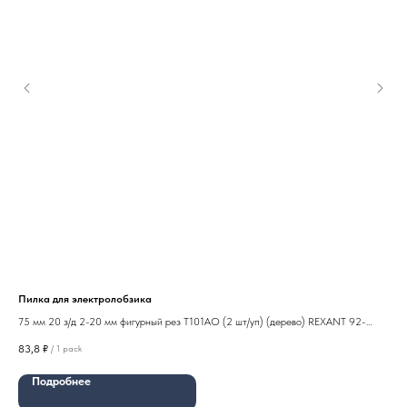
Пилка для электролобзика
Пил
75 мм 20 з/д 2-20 мм фигурный рез Т101АО (2 шт/уп) (дерево) REXANT 92-
100
0302
83,8
₽
56,
/
1 pack
Подробнее