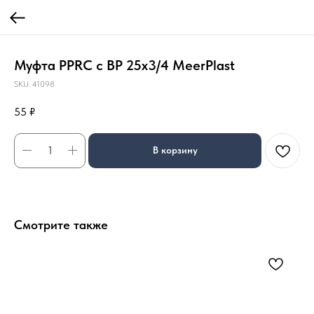
Муфта PPRC с ВР 25х3/4 MeerPlast
SKU:
41098
55
₽
В корзину
Смотрите также