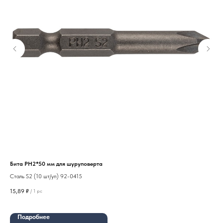
Бита PH2*50 мм для шуруповерта
Изо
30
Сталь S2 (10 шт/уп) 92-0415
15,89
₽
/
1 pc
26
Подробнее