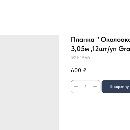
Планка " Околоок
3,05м ,12шт/уп Gra
SKU:
19769
600
₽
В корзину