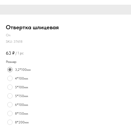
Отвертка шлицевая
On
SKU:
37618
63
₽
/
1 pc
Размер
3,2*100мм
4*100мм
5*100мм
5*150мм
6*100мм
8*150мм
8*200мм